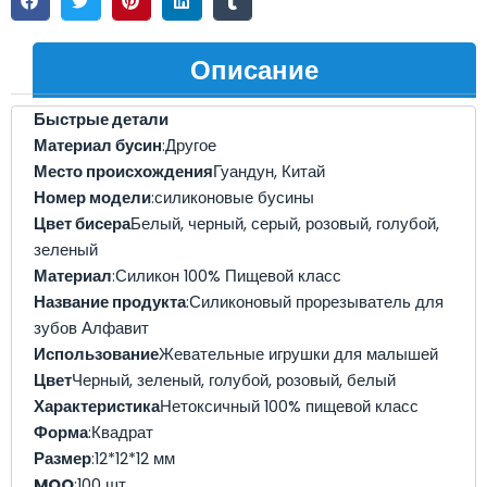
Описание
Быстрые детали
Материал бусин
:Другое
Место происхождения
Гуандун, Китай
Номер модели
:силиконовые бусины
Цвет бисера
Белый, черный, серый, розовый, голубой,
зеленый
Материал
:Силикон 100% Пищевой класс
Название продукта
:Силиконовый прорезыватель для
зубов Алфавит
Использование
Жевательные игрушки для малышей
Цвет
Черный, зеленый, голубой, розовый, белый
Характеристика
Нетоксичный 100% пищевой класс
Форма
:Квадрат
Размер
:12*12*12 мм
MOQ
:100 шт.