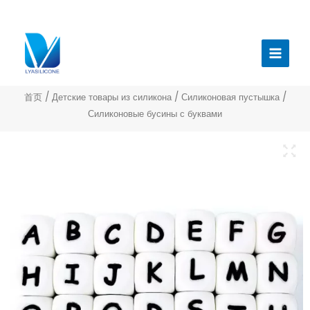
跳
至
Главн
内
меню
容
首页
/
Детские товары из силикона
/
Силиконовая пустышка
/
Силиконовые бусины с буквами