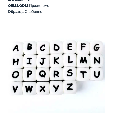
OEM&ODM
:Приемлемо
Образцы
Свободно