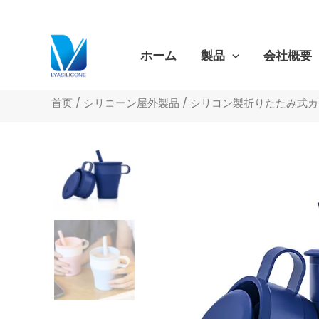
跳
至
内
ホーム
製品
会社概要
容
首页
/
シリコーン屋外製品
/
シリコン製折りたたみ式カ