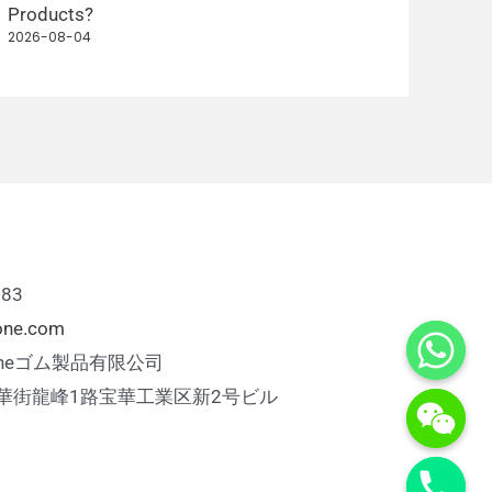
Products?
Bett
2026-08-04
2026
883
cone.com
iconeゴム製品有限公司
華街龍峰1路宝華工業区新2号ビル