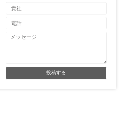
メ
国
ー
名
ル
電
話
メ
ッ
セ
ー
ジ
投稿する