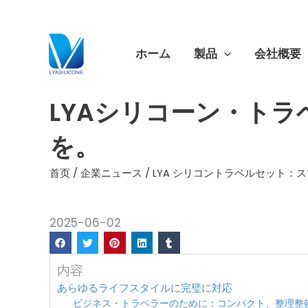
跳
至
内
ホーム
製品
会社概要
容
LYAシリコーン・ト
を。
首页
/
企業ニュース
/ LYA シリコントラベルセット
2025-06-02
内容
あらゆるライフスタイルに完璧に対応
ビジネス・トラベラーのために：コンパクト、整理整