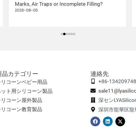
Marks, Air Traps or Incomplete Filling?
2026-08-05
製品カテゴリー
連絡先
シリコーンベビー用品
+86-13420974
ペット用シリコーン製品
sale11@lyasili
シリコーン屋外製品
深センLYASil
シリコーン教育製品
深圳市龍華区龍
フ
リ
エ
ェ
ン
ッ
イ
ク
ク
ス
ト
ス
ブ
イ
・