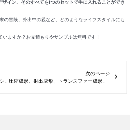
デザイン、そのすべてを1つのセットで手に入れることができ
週末の冒険、外出中の親など、どのようなライフスタイルにも
ていますか？お見積もりやサンプルは無料です！
次の
次のページ
愛犬のおやつの収納にお困りですか？LYAシリコーンが解決します！
圧縮成形、射出成形、トランスファー成形、シリコーンの固体から液体への転移の違いをご存知ですか？