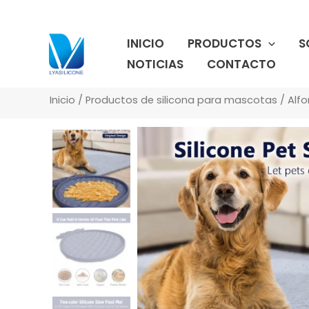
Ir
al
INICIO
PRODUCTOS
S
contenido
NOTICIAS
CONTACTO
Inicio
/
Productos de silicona para mascotas
/
Alfo