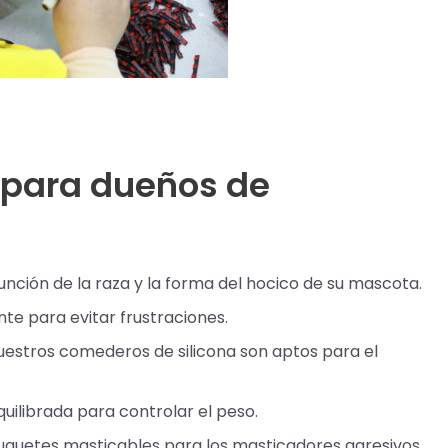
 para dueños de
función de la raza y la forma del hocico de su mascota.
e para evitar frustraciones.
uestros comederos de silicona son aptos para el
ilibrada para controlar el peso.
juguetes masticables para los masticadores agresivos.