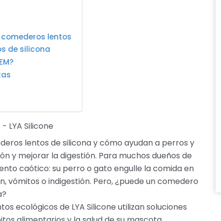
ra comederos lentos
s de silicona
OEM?
tas
- LYA Silicone
deros lentos de silicona y cómo ayudan a perros y
ón y mejorar la digestión. Para muchos dueños de
to caótico: su perro o gato engulle la comida en
ón, vómitos o indigestión. Pero, ¿puede un comedero
a?
s ecológicos de LYA Silicone utilizan soluciones
itos alimentarios y la salud de su mascota.