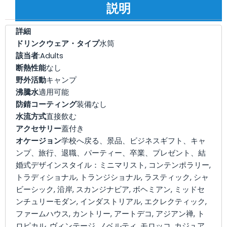
説明
詳細
ドリンクウェア・タイプ
水筒
該当者
:Adults
断熱性能
なし
野外活動
キャンプ
沸騰水
適用可能
防錆コーティング
装備なし
水流方式
直接飲む
アクセサリー
蓋付き
オケージョン
学校へ戻る、景品、ビジネスギフト、キャ
ンプ、旅行、退職、パーティー、卒業、プレゼント、結
婚式デザインスタイル：ミニマリスト, コンテンポラリー,
トラディショナル, トランジショナル, ラスティック, シャ
ビーシック, 沿岸, スカンジナビア, ボヘミアン, ミッドセ
ンチュリーモダン, インダストリアル, エクレクティック,
ファームハウス, カントリー, アートデコ, アジアン禅, ト
ロピカル, ヴィンテージ, ノベルティ, モロッコ, カジュア