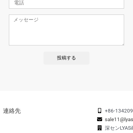
話
メ
ッ
セ
ー
ジ
投稿する
連絡先
+86-13420
sale11@lyas
深センLYAS