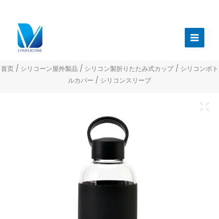
跳
至
メ
内
イ
容
ン
首页
/
シリコーン屋外製品
/
シリコン製折りたたみ式カップ
/
シリコンボト
メ
ルカバー
/ シリコンスリーブ
ニ
ュ
ー