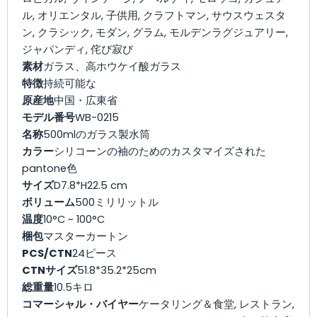
ル, オリエンタル, 子供用, クラフトマン, サウスウェスタ
ン, クラシック, モダン, グラム, モルデンラグジュアリー,
ジャパンディ, 侘び寂び
素材
ガラス、高ホウケイ酸ガラス
特徴
持続可能な
原産地
中国・広東省
モデル番号
WB-0215
名称
500mlのガラス製水筒
カラー
シリコーンの袖のためのカスタマイズされた
pantone色
サイズ
D7.8*H22.5 cm
ボリューム
500ミリリットル
温度
10°C ~ 100°C
梱包
マスターカートン
PCS/CTN
24ピース
CTNサイズ
51.8*35.2*25cm
総重量
10.5キロ
コマーシャル・バイヤー
ケータリング＆食堂, レストラン,