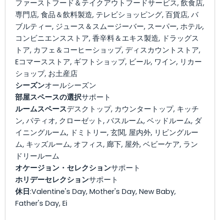
ファーストフード＆テイクアウトフードサービス, 飲食店,
専門店, 食品＆飲料製造, テレビショッピング, 百貨店, バ
ブルティー, ジュース＆スムージーバー, スーパー, ホテル,
コンビニエンスストア, 香辛料＆エキス製造, ドラッグス
トア, カフェ＆コーヒーショップ, ディスカウントストア,
Eコマースストア, ギフトショップ, ビール, ワイン, リカー
ショップ, お土産店
シーズン
オールシーズン
部屋スペースの選択
サポート
ルームスペース
デスクトップ, カウンタートップ, キッチ
ン, パティオ, クローゼット, バスルーム, ベッドルーム, ダ
イニングルーム, ドミトリー, 玄関, 屋内外, リビングルー
ム, キッズルーム, オフィス, 廊下, 屋外, ベビーケア, ラン
ドリールーム
オケージョン・セレクション
サポート
ホリデーセレクション
サポート
休日
:Valentine's Day, Mother's Day, New Baby,
Father's Day, Ei