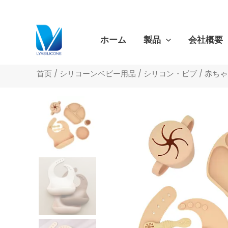
跳
至
内
ホーム
製品
会社概要
容
首页
/
シリコーンベビー用品
/
シリコン・ビブ
/ 赤ち