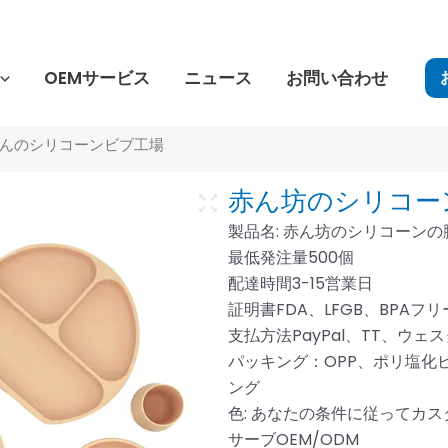
OEMサービス
ニュース
お問い合わせ
ゃんのシリコーンビブ工場
赤ん坊のシリコー
製品名: 赤ん坊のシリコーン
最低発注量500個
配達時間3-15営業日
証明書FDA、LFGB、BPAフ
支払方法PayPal、TT、ウ
パッキング：OPP、ポリ塩化
ング
色: あなたの条件に従ってカ
サーブOEM/ODM