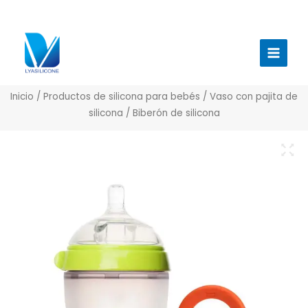
Ir
al
Menú
contenido
princi
Inicio
/
Productos de silicona para bebés
/
Vaso con pajita de
silicona
/ Biberón de silicona