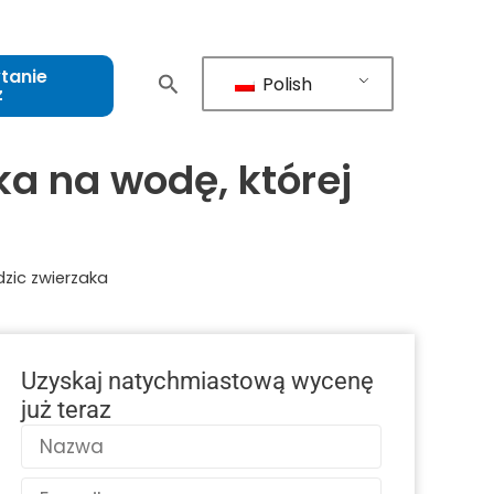
tanie
Polish
z
ka na wodę, której
dzic zwierzaka
Uzyskaj natychmiastową wycenę
już teraz
Nazwa
E-