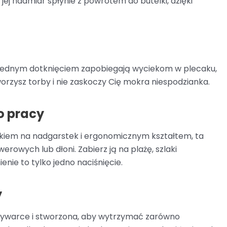
 jej nadmiar spłynie z powrotem do butelki, dzięki
 jednym dotknięciem zapobiegają wyciekom w plecaku,
orzysz torby i nie zaskoczy Cię mokra niespodzianka.
o pracy
kiem na nadgarstek i ergonomicznym kształtem, ta
rowych lub dłoni. Zabierz ją na plażę, szlaki
ie to tylko jedno naciśnięcie.
y
mywarce i stworzona, aby wytrzymać zarówno