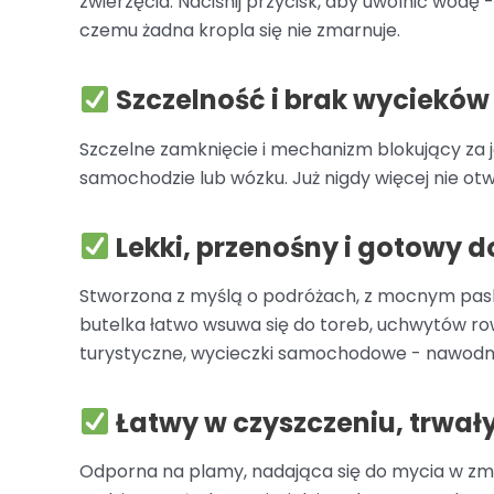
zwierzęcia. Naciśnij przycisk, aby uwolnić wodę -
czemu żadna kropla się nie zmarnuje.
Szczelność i brak wycieków
Szczelne zamknięcie i mechanizm blokujący za
samochodzie lub wózku. Już nigdy więcej nie otw
Lekki, przenośny i gotowy d
Stworzona z myślą o podróżach, z mocnym pas
butelka łatwo wsuwa się do toreb, uchwytów rowe
turystyczne, wycieczki samochodowe - nawodnien
Łatwy w czyszczeniu, trwał
Odporna na plamy, nadająca się do mycia w z