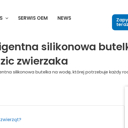
S
SERWIS OEM
NEWS
Zapy
tera
igentna silikonowa butel
zic zwierzaka
entna silikonowa butelka na wodę, której potrzebuje każdy ro
 zwierząt?