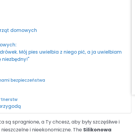
erząt domowych
mowych:
wek. Mój pies uwielbia z niego pić, a ja uwielbiam
 niezbędny!"
mami bezpieczeństwa
rtnerstw
przygodą
a są spragnione, a Ty chcesz, aby były szczęśliwe i
 nieszczelne i nieekonomiczne. The
Silikonowa