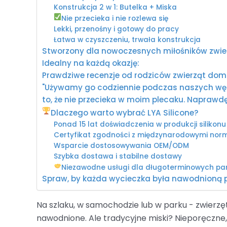
Konstrukcja 2 w 1: Butelka + Miska
Nie przecieka i nie rozlewa się
Lekki, przenośny i gotowy do pracy
Łatwa w czyszczeniu, trwała konstrukcja
Stworzony dla nowoczesnych miłośników zwi
Idealny na każdą okazję:
Prawdziwe recenzje od rodziców zwierząt do
"Używamy go codziennie podczas naszych wędró
to, że nie przecieka w moim plecaku. Naprawdę
Dlaczego warto wybrać LYA Silicone?
Ponad 15 lat doświadczenia w produkcji silikonu
Certyfikat zgodności z międzynarodowymi nor
Wsparcie dostosowywania OEM/ODM
Szybka dostawa i stabilne dostawy
Niezawodne usługi dla długoterminowych pa
Spraw, by każda wycieczka była nawodnioną 
Na szlaku, w samochodzie lub w parku - zwierzęt
nawodnione. Ale tradycyjne miski? Nieporęczne,