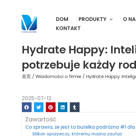
跳
至
DOM
PRODUKTY
O NA
内
容
KONTAKT
Hydrate Happy: Intel
potrzebuje każdy rod
首页
/
Wiadomości o firmie
/ Hydrate Happy: Intelig
2025-07-12
Zawartość
Co sprawia, że jest to butelka podróżna #1 dla
Silikon spożywczy, któremu można zaufać