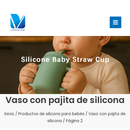
Ir
al
Menú
contenido
princi
Vaso con pajita de silicona
Inicio
/
Productos de silicona para bebés
/
Vaso con pajita de
silicona
/ Página 2